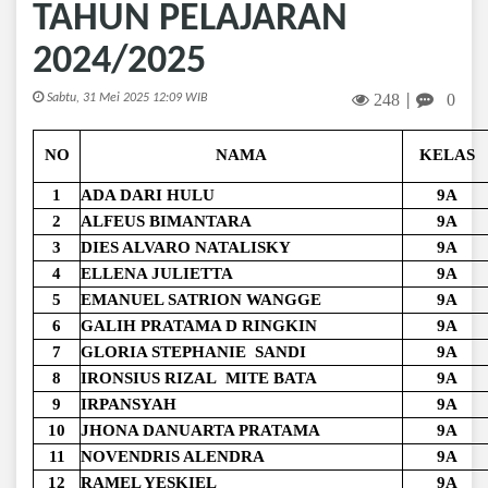
TAHUN PELAJARAN
2024/2025
248
0
Sabtu, 31 Mei 2025 12:09 WIB
|
NO
NAMA
KELAS
1
ADA DARI HULU
9A
2
ALFEUS BIMANTARA
9A
3
DIES ALVARO NATALISKY
9A
4
ELLENA JULIETTA
9A
5
EMANUEL SATRION WANGGE
9A
6
GALIH PRATAMA D RINGKIN
9A
7
GLORIA STEPHANIE SANDI
9A
8
IRONSIUS RIZAL MITE BATA
9A
9
IRPANSYAH
9A
10
JHONA DANUARTA PRATAMA
9A
11
NOVENDRIS ALENDRA
9A
12
RAMEL YESKIEL
9A