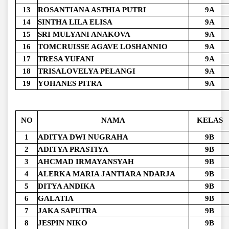
13
ROSANTIANA ASTHIA PUTRI
9A
14
SINTHA LILA ELISA
9A
15
SRI MULYANI ANAKOVA
9A
16
TOMCRUISSE AGAVE LOSHANNIO
9A
17
TRESA YUFANI
9A
18
TRISALOVELYA PELANGI
9A
19
YOHANES PITRA
9A
NO
NAMA
KELAS
1
ADITYA DWI NUGRAHA
9B
2
ADITYA PRASTIYA
9B
3
AHCMAD IRMAYANSYAH
9B
4
ALERKA MARIA JANTIARA NDARJA
9B
5
DITYA ANDIKA
9B
6
GALATIA
9B
7
JAKA SAPUTRA
9B
8
JESPIN NIKO
9B