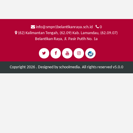
info@smpn1belantikanraya.sch.id
0
(62) Kalimantan Tengah, (62.09) Kab. Lamandau, (62.09.07)
Belantikan Raya, Jl. Pasir Putih No. 1a
Copyright 2026 . Designed by
schoolmedia
. All rights reserved v5.0.0